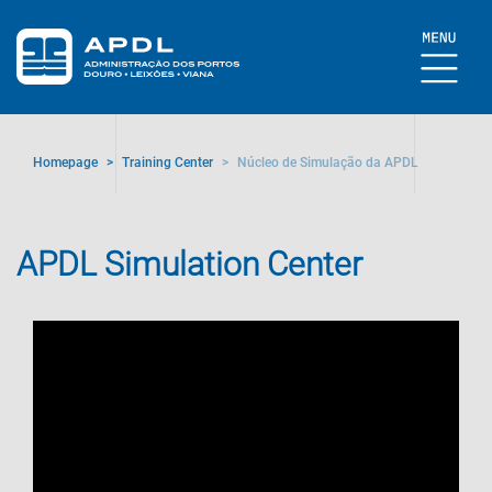
Homepage
>
Training Center
>
Núcleo de Simulação da APDL
APDL Simulation Center