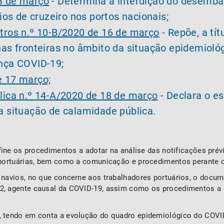
3 de março
- Determina a interdição do desembar
ios de cruzeiro nos portos nacionais;
tros n.º 10-B/2020 de 16 de março
- Repõe, a tít
as fronteiras no âmbito da situação epidemioló
nça COVID-19;
e 17 março;
lica n.º 14-A/2020 de 18 de março
- Declara o e
 situação de calamidade pública.
efine os procedimentos a adotar na análise das notificações pré
s portuárias, bem como a comunicação e procedimentos perante 
 navios, no que concerne aos trabalhadores portuários, o docume
2, agente causal da COVID-19, assim como os procedimentos a 
, tendo em conta a evolução do quadro epidemiológico do COVI