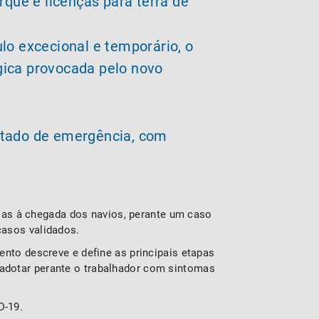
que e licenças para terra de
ulo excecional e temporário, o
gica provocada pelo novo
stado de emergência, com
vias à chegada dos navios, perante um caso
casos validados.
nto descreve e define as principais etapas
adotar perante o trabalhador com sintomas
D-19.